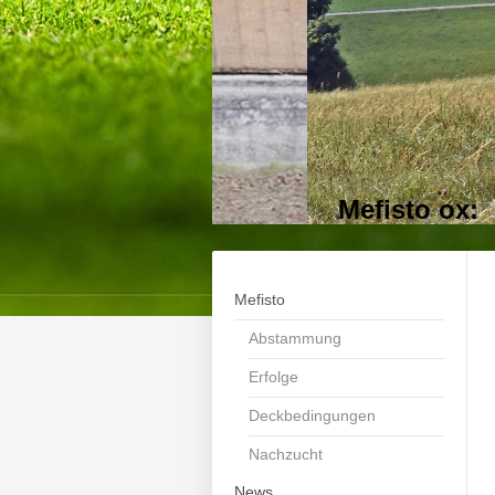
Mefisto ox
Mefisto
Abstammung
Erfolge
Deckbedingungen
Nachzucht
News