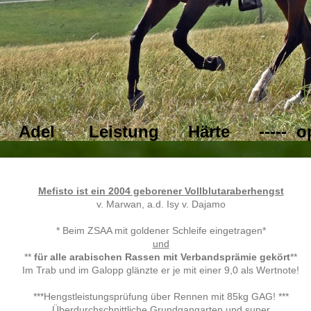
: Adel Leistung Härte ----- opti
Mefisto ist ein 2004 geborener Vollblutaraberhengst
v. Marwan, a.d. Isy v. Dajamo
* Beim ZSAA mit goldener Schleife eingetragen*
und
**
für alle arabischen Rassen mit Verbandsprämie gekört
**
Im Trab und im Galopp glänzte er je mit einer 9,0 als Wertnote!
***Hengstleistungsprüfung über Rennen mit 85kg GAG! ***
Überdurchschnittliche Grundgangarten und super