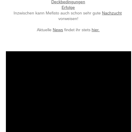
Deckbedingungen
Erfolge
Inzwischen kann Mefisto auch schon sehr gute
Nachzucht
vorweisen!
Aktuelle
News
findet ihr stets
hier.